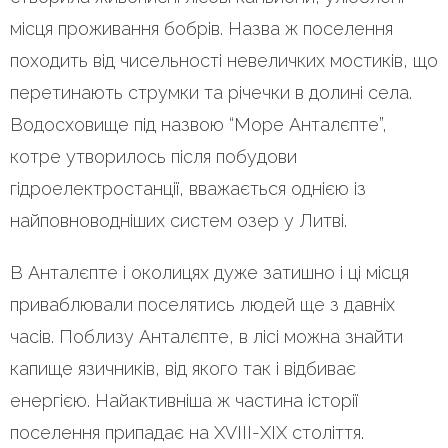
місця проживання бобрів. Назва ж поселення
походить від чисельності невеличких мостиків, що
перетинають струмки та річечки в долині села.
Водосховище під назвою “Море Анталєпте”,
котре утворилось після побудови
гідроелектростанції, вважається однією із
найповноводніших систем озер у Литві.
В Анталєпте і околицях дуже затишно і ці місця
приваблювали поселятись людей ще з давніх
часів. Поблизу Анталєпте, в лісі можна знайти
капище язичників, від якого так і відбиває
енергією. Найактивніша ж частина історії
поселення припадає на XVIII-XIX століття.