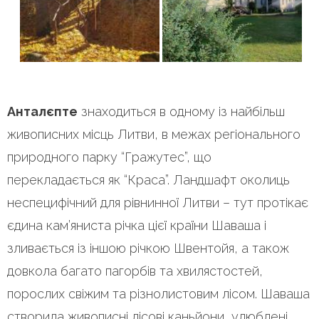
Анталєпте
знаходиться в одному із найбільш
живописних місць Литви, в межах регіонального
природного парку “Гражутес”, що
перекладається як “Краса”. Ландшафт околиць
неспецифічний для рівнинної Литви – тут протікає
єдина кам’яниста річка цієї країни Шаваша і
зливається із іншою річкою Швентойя, а також
довкола багато пагорбів та хвилястостей,
порослих свіжим та різнолистовим лісом. Шаваша
створила живописні лісові каньйони, улюблені