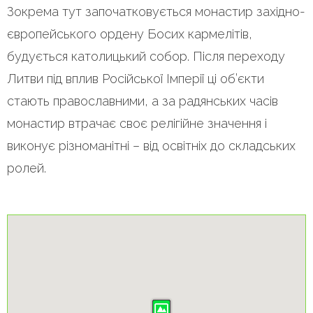
Зокрема тут започатковується монастир західно-
європейського ордену Босих кармелітів,
будується католицький собор. Після переходу
Литви під вплив Російської Імперії ці об’єкти
стають православними, а за радянських часів
монастир втрачає своє релігійне значення і
виконує різноманітні – від освітніх до складських
ролей.